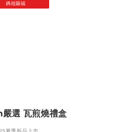
媽祖賜福
in嚴選 瓦煎燒禮盒
025夏季新品上市