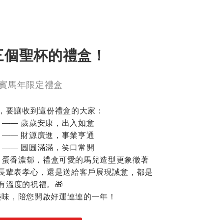
三個聖杯的禮盒！
賓馬年限定禮盒
，要讓收到這份禮盒的大家：
安 —— 歲歲安康，出入如意
財 —— 財源廣進，事業亨通
福 —— 圓圓滿滿，笑口常開
、蛋香濃郁，禮盒可愛的馬兒造型更象徵著
長輩表孝心，還是送給客戶展現誠意，都是
有溫度的祝福。🎁
美味，陪您開啟好運連連的一年！