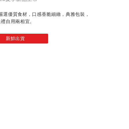
盒，嚴選優質食材，口感香脆細緻，典雅包裝，
送禮自用兩相宜。
新鮮出貨