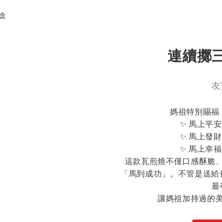
連續擲
友
媽祖特別賜福
✨ 馬上平
✨ 馬上發
✨ 馬上幸
這款瓦煎燒不僅口感酥脆
「馬到成功」。不管是送給
最
讓媽祖加持過的