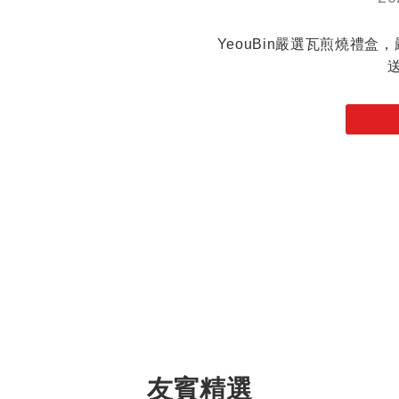
YeouBin嚴選瓦煎燒禮
友賓精選