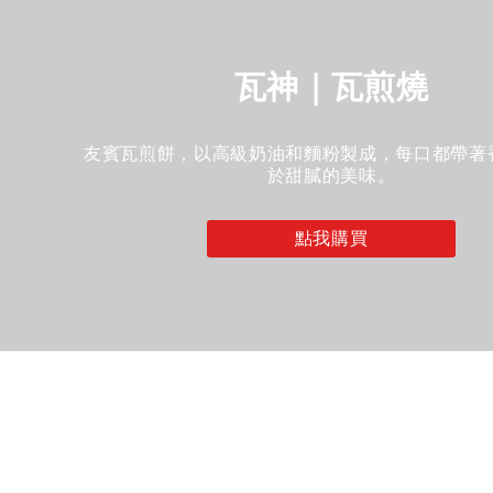
瓦神｜瓦煎燒
友賓瓦煎餅，以高級奶油和麵粉製成，每口都帶著
於甜膩的美味。
點我購買