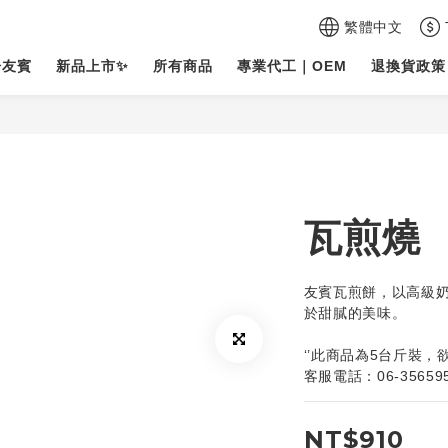
繁體中文
於友賓
新品上市✨
所有商品
專業代工｜OEM
退換貨政策
瓦煎燒
友賓瓦煎餅，以高級
於甜膩的美味。
‘’此商品為5台斤裝，
客服電話：06-35659
NT$910