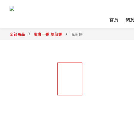
首頁
關
全部商品
友賓一番 燒煎餅
瓦煎餅