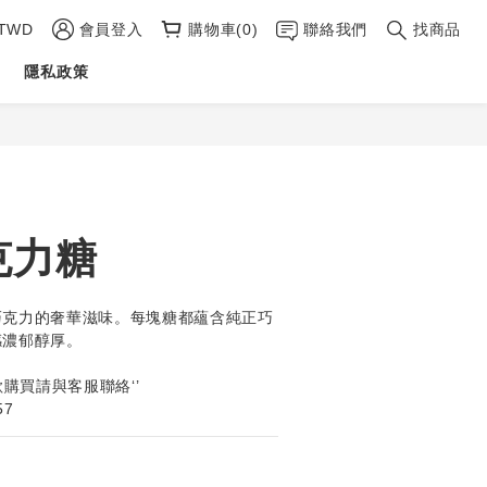
TWD
會員登入
購物車(0)
聯絡我們
找商品
隱私政策
立即購買
克力糖
巧克力的奢華滋味。每塊糖都蘊含純正巧
感濃郁醇厚。
欲購買請與客服聯絡‘’
57