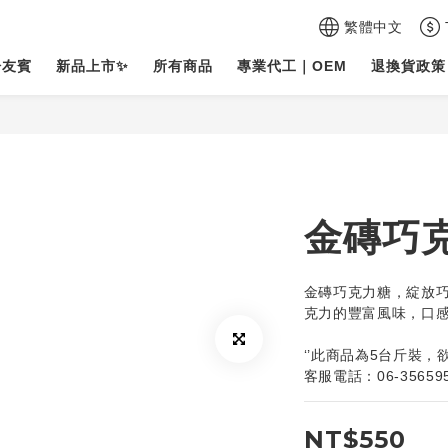
繁體中文
於友賓
新品上市✨
所有商品
專業代工｜OEM
退換貨政策
金磚巧
金磚巧克力糖，綻放
克力的豐富風味，口
‘’此商品為5台斤裝，
客服電話：06-35659
NT$550