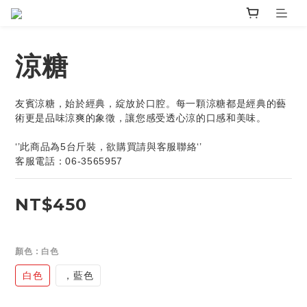
涼糖
友賓涼糖，始於經典，綻放於口腔。每一顆涼糖都是經典的藝
術更是品味涼爽的象徵，讓您感受透心涼的口感和美味。
‘’此商品為5台斤裝，欲購買請與客服聯絡‘’
客服電話：06-3565957
NT$450
顏色
: 白色
白色
，藍色