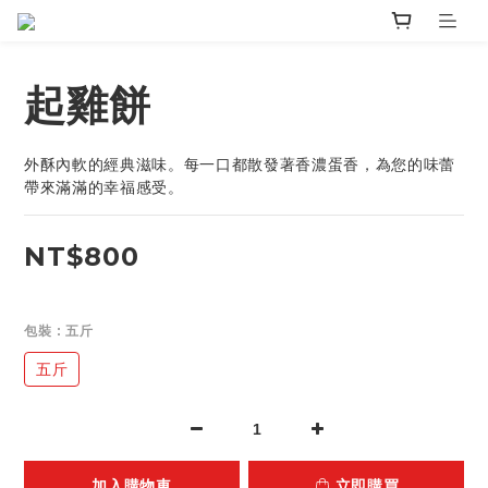
起雞餅
外酥內軟的經典滋味。每一口都散發著香濃蛋香，為您的味蕾
帶來滿滿的幸福感受。
NT$800
包裝
: 五斤
五斤
加入購物車
立即購買