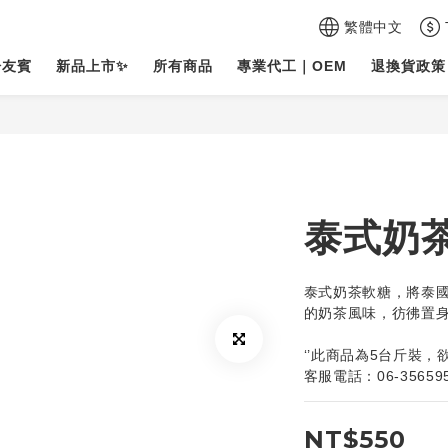
繁體中文
於友賓
新品上市✨
所有商品
專業代工｜OEM
退換貨政策
泰式奶
泰式奶茶軟糖，將泰
的奶茶風味，彷彿置
‘’此商品為5台斤裝，
客服電話：06-35659
NT$550