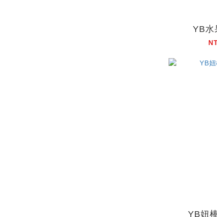
YB
N
YB妞